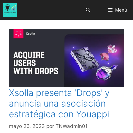
Saltar
Menú
al
contenido
Xsolla presenta ‘Drops’ y
anuncia una asociación
estratégica con Youappi
mayo 26, 2023
por
TNWadmin01