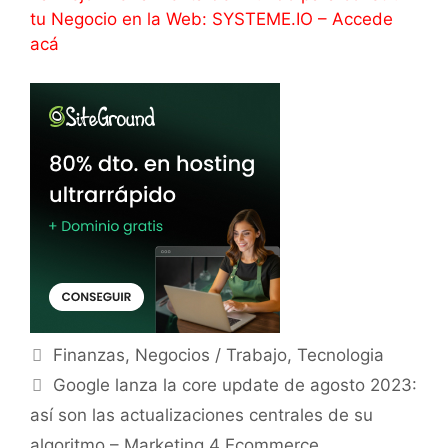
tu Negocio en la Web: SYSTEME.IO – Accede
acá
Categorías
Finanzas
,
Negocios / Trabajo
,
Tecnologia
Google lanza la core update de agosto 2023:
así son las actualizaciones centrales de su
algoritmo – Marketing 4 Ecommerce