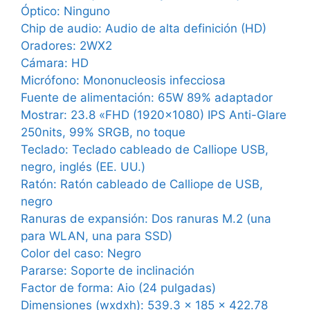
Óptico:
Ninguno
Chip de audio:
Audio de alta definición (HD)
Oradores:
2WX2
Cámara:
HD
Micrófono:
Mononucleosis infecciosa
Fuente de alimentación:
65W 89% adaptador
Mostrar:
23.8 «FHD (1920×1080) IPS Anti-Glare
250nits, 99% SRGB, no toque
Teclado:
Teclado cableado de Calliope USB,
negro, inglés (EE. UU.)
Ratón:
Ratón cableado de Calliope de USB,
negro
Ranuras de expansión:
Dos ranuras M.2 (una
para WLAN, una para SSD)
Color del caso:
Negro
Pararse:
Soporte de inclinación
Factor de forma:
Aio (24 pulgadas)
Dimensiones (wxdxh):
539.3 x 185 x 422.78