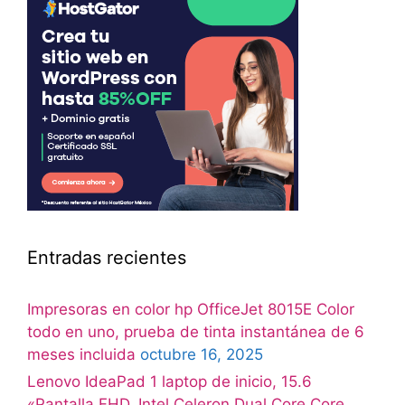
Entradas recientes
Impresoras en color hp OfficeJet 8015E Color
todo en uno, prueba de tinta instantánea de 6
meses incluida
octubre 16, 2025
Lenovo IdeaPad 1 laptop de inicio, 15.6
«Pantalla FHD, Intel Celeron Dual Core Core,