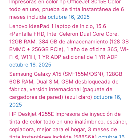
Impresoras en color hp OfficeJet 8015E Color
todo en uno, prueba de tinta instantánea de 6
meses incluida
octubre 16, 2025
Lenovo IdeaPad 1 laptop de inicio, 15.6
«Pantalla FHD, Intel Celeron Dual Core Core,
12GB RAM, 384 GB de almacenamiento (128 GB
EMMC + 256GB PCIe), 1 año de oficina 365, Wi-
Fi 6, W11H, 1 YR ADP adicional de 1 YR ADP
octubre 16, 2025
Samsung Galaxy A15 (SM-155M/DSN), 128GB
6GB RAM, Dual SIM, GSM desbloqueada de
fábrica, versión internacional (paquete de
cargadores de pared) (azul claro)
octubre 16,
2025
HP Deskjet 4255E Impresora de inyección de
tinta de color todo en uno inalámbrico, escáner,
copiadora, mejor para el hogar, 3 meses de
tinta instantánea incluida (588S6A)
octubre 16,