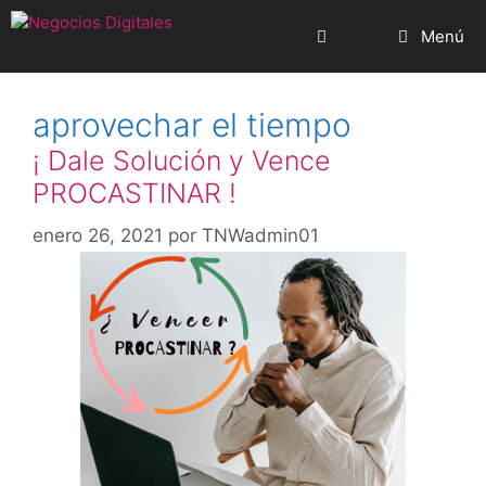
Saltar
Menú
al
contenido
aprovechar el tiempo
¡ Dale Solución y Vence
PROCASTINAR !
enero 26, 2021
por
TNWadmin01